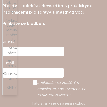
Vlasy,
Přejete si odebírat Newsletter s praktickými
nehty,
informacemi pro zdravý a šťastný život?
kůže
Vylučování
Přihlašte se k odběru.
vody,
ledviny,
močové
cesty
Jméno
Zažívání,
trávení
BIOLIGO
E-mail
roztoky
LUNÁRNÍ
KALENDÁŘE
souhlasím
se
zasíláním
KNIHY/LITERATURA
newsletteru
na
uvedenou
e
-
mailovou
adresu
Tato stránka je chráněná službou