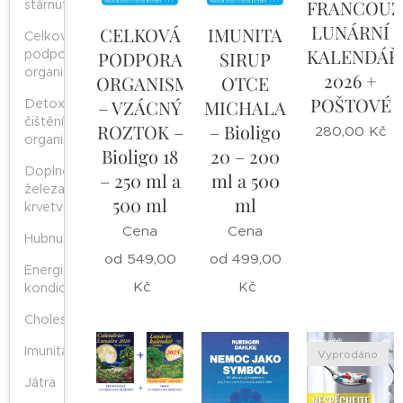
FRANCOUZ
stárnutí
LUNÁRNÍ
CELKOVÁ
IMUNITA
Celková
KALENDÁŘ
podpora
PODPORA
SIRUP
organismu
2026 +
ORGANISMU
OTCE
POŠTOVÉ
– VZÁCNÝ
MICHALA
Detoxikace,
čištění
ROZTOK –
– Bioligo
280,00
Kč
organismu
Bioligo 18
20 – 200
Doplnění
– 250 ml a
ml a 500
železa,
500 ml
ml
krvetvorba
Cena
Cena
Hubnutí
od
549,00
od
499,00
Energie,
Kč
Kč
kondice
Cholesterol
Imunita
Vyprodáno
Játra