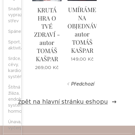
UMÍRÁME
KRUTÁ
Snadné
vyprazdňování
NA
HRA O
střev
OBJEDNÁVKU,
TVÉ
Spánek
autor
ZDRAVÍ -
TOMÁŠ
autor
Sport,
aktivita
KAŠPAR
TOMÁŠ
KAŠPAR
Srdce,
149,00
Kč
cévy,
269,00
Kč
kardiovaskulární
systém
Předchozí
Štítná
žláza,
endokrinní
zpět na hlavní stránku eshopu
systém,
hormony
Únava,
vyčerpání