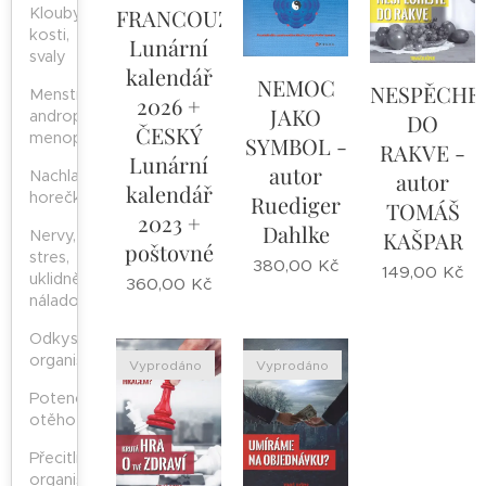
Klouby,
FRANCOUZSKÝ
kosti,
Lunární
svaly
kalendář
NEMOC
NESPĚCHE
Menstruace,
2026 +
JAKO
andropauza,
DO
ČESKÝ
menopauza
SYMBOL -
RAKVE -
Lunární
autor
Nachlazení,
autor
kalendář
horečka
Ruediger
TOMÁŠ
2023 +
Dahlke
KAŠPAR
Nervy,
poštovné
stres,
380,00
Kč
149,00
Kč
uklidnění,
360,00
Kč
náladovost
Odkyselení
organismu
Vyprodáno
Vyprodáno
Potence,
otěhotnění
Přecitlivělost
organismu