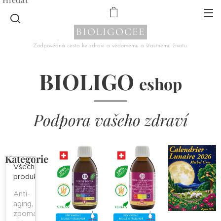
BIOLIGOCEE
Zodpovědná cesta ke zdraví a vědomému a šťastnému životu.
BIOLIGO
eshop
Podpora vašeho zdraví
Kategorie
Všechny
produkty
Anti-
aging,
zpomalení