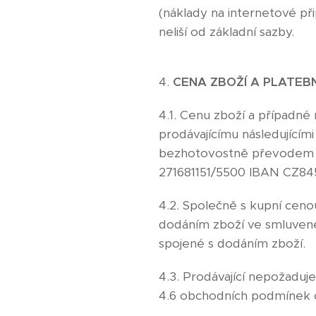
(náklady na internetové při
neliší od základní sazby.
4.
CENA ZBOŽÍ A PLATEB
4.1. Cenu zboží a případné
prodávajícímu následujícím
bezhotovostně převodem n
271681151/5500 IBAN CZ845
4.2. Společně s kupní cenou
dodáním zboží ve smluvené 
spojené s dodáním zboží.
4.3. Prodávající nepožaduje
4.6 obchodních podmínek o