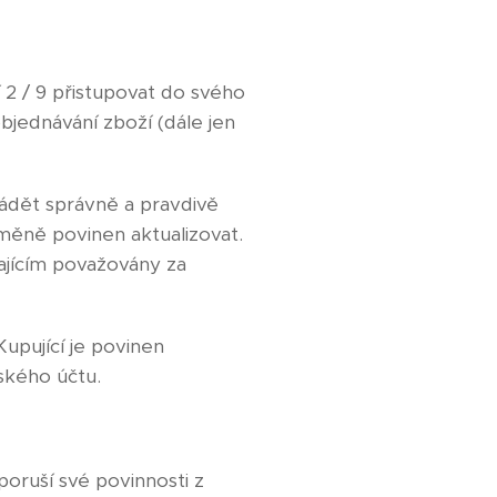
 2 / 9 přistupovat do svého
bjednávání zboží (dále jen
uvádět správně a pravdivě
změně povinen aktualizovat.
ajícím považovány za
upující je povinen
ského účtu.
poruší své povinnosti z