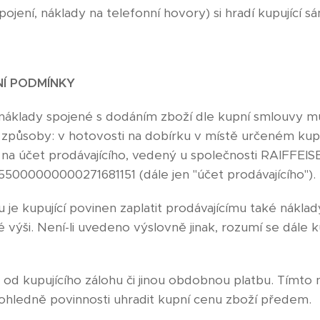
pojení, náklady na telefonní hovory) si hradí kupující 
NÍ PODMÍNKY
 náklady spojené s dodáním zboží dle kupní smlouvy mů
i způsoby: v hotovosti na dobírku v místě určeném kup
a účet prodávajícího, vedený u společnosti RAIFFE
5000000000271681151 (dále jen "účet prodávajícího").
 je kupující povinen zaplatit prodávajícímu také náklad
výši. Není-li uvedeno výslovně jinak, rozumí se dále k
 od kupujícího zálohu či jinou obdobnou platbu. Tímto 
hledně povinnosti uhradit kupní cenu zboží předem.