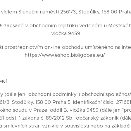
 sídlem Sluneční náměstí 2561/3, Stodůlky, 158 00 Prah
68115 zapsané v obchodním rejstříku vedeném u Městskéh
vložka 9459
ží prostřednictvím on-line obchodu umístěného na int
https://www.eshop.bioligocee.eu/
ENÍ
y (dále jen "obchodní podmínky") obchodní společnosti 
1/3, Stodůlky, 158 00 Praha 5, identifikační číslo: 271
ho soudu v Praze, oddíl B, vložka 9459 (dále jen "prod
1 odst. 1 zákona č. 89/2012 Sb., občanský zákoník (dál
 smluvních stran vzniklé v souvislosti nebo na základě