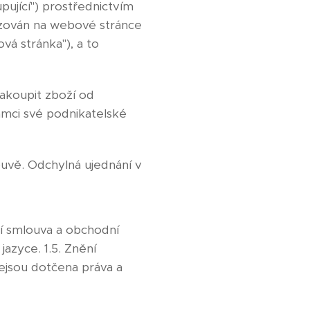
pující") prostřednictvím
ozován na webové stránce
á stránka"), a to
akoupit zboží od
rámci své podnikatelské
uvě. Odchylná ujednání v
í smlouva a obchodní
azyce. 1.5. Znění
ejsou dotčena práva a