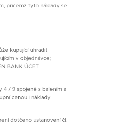
sám, přičemž tyto náklady se
že kupující uhradit
ujícím v objednávce;
ISEN BANK ÚČET
y 4 / 9 spojené s balením a
upní cenou i náklady
není dotčeno ustanovení čl.