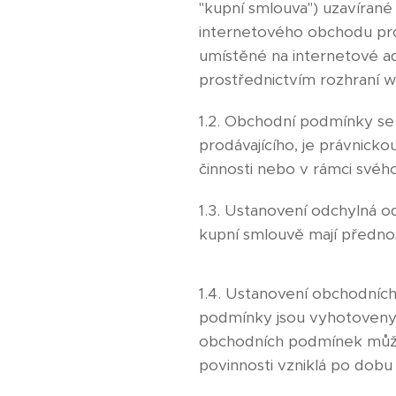
"kupní smlouva") uzavírané 
internetového obchodu pro
umístěné na internetové ad
prostřednictvím rozhraní w
1.2. Obchodní podmínky se 
prodávajícího, je právnicko
činnosti nebo v rámci své
1.3. Ustanovení odchylná 
kupní smlouvě mají předno
1.4. Ustanovení obchodníc
podmínky jsou vyhotoveny v
obchodních podmínek může 
povinnosti vzniklá po dob