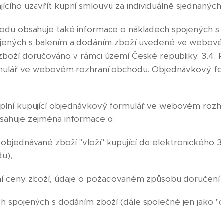
cího uzavřít kupní smlouvu za individuálně sjednanýc
odu obsahuje také informace o nákladech spojených s
jených s balením a dodáním zboží uvedené ve webové
zboží doručováno v rámci území České republiky. 3.4. 
rmulář ve webovém rozhraní obchodu. Objednávkový f
vyplní kupující objednávkový formulář ve webovém rozh
sahuje zejména informace o:
(objednávané zboží "vloží" kupující do elektronického 
u),
ní ceny zboží, údaje o požadovaném způsobu doručení
ch spojených s dodáním zboží (dále společně jen jako "