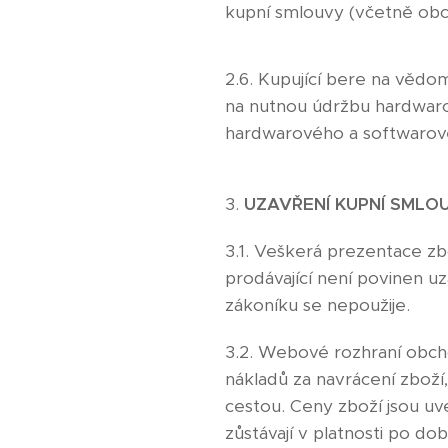
kupní smlouvy (včetně ob
2.6. Kupující bere na vědo
na nutnou údržbu hardwaro
hardwarového a softwarové
3.
UZAVŘENÍ KUPNÍ SMLO
3.1. Veškerá prezentace z
prodávající není povinen u
zákoníku se nepoužije.
3.2. Webové rozhraní obcho
nákladů za navrácení zboží
cestou. Ceny zboží jsou uv
zůstávají v platnosti po 