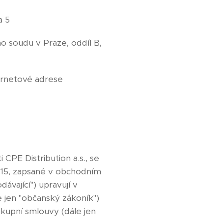
a 5
o soudu v Praze, oddíl B,
ernetové adrese
CPE Distribution a.s., se
68115, zapsané v obchodním
ávající") upravují v
e jen "občanský zákoník")
 kupní smlouvy (dále jen