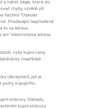
t a měnit údaje, které do
vovat chyby vzniklé při
a tlačítko "Odeslat
né. Prodávající neprodleně
a to na adresu
 jen "elektronická adresa
 zboží, výše kupní ceny,
bjednávky (například
ky (akceptací), jež je
 pošty kupujícího.
 kupní smlouvy. Náklady
 uzavřením kupní smlouvy