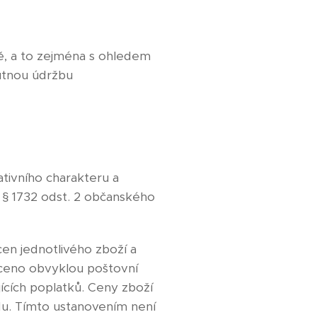
tě, a to zejména s ohledem
utnou údržbu
tivního charakteru a
 § 1732 odst. 2 občanského
en jednotlivého zboží a
áceno obvyklou poštovní
ících poplatků. Ceny zboží
du. Tímto ustanovením není