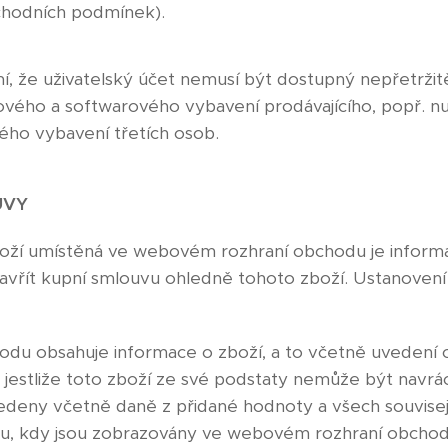
chodních podmínek).
mí, že uživatelský účet nemusí být dostupný nepřetrži
vého a softwarového vybavení prodávajícího, popř. n
ho vybavení třetích osob.
UVY
boží umístěná ve webovém rozhraní obchodu je informa
zavřít kupní smlouvu ohledně tohoto zboží. Ustanovení
du obsahuje informace o zboží, a to včetně uvedení c
, jestliže toto zboží ze své podstaty nemůže být navr
edeny včetně daně z přidané hodnoty a všech souvisej
dobu, kdy jsou zobrazovány ve webovém rozhraní obcho