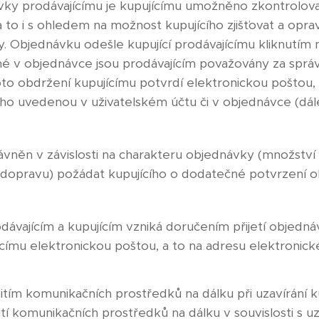
vky prodávajícímu je kupujícímu umožněno zkontrolova
 a to i s ohledem na možnost kupujícího zjišťovat a opra
. Objednávku odešle kupující prodávajícímu kliknutím n
é v objednávce jsou prodávajícím považovány za správ
o obdržení kupujícímu potvrdí elektronickou poštou, 
ího uvedenou v uživatelském účtu či v objednávce (dále
rávněn v závislosti na charakteru objednávky (množství
dopravu) požádat kupujícího o dodatečné potvrzení o
dávajícím a kupujícím vzniká doručením přijetí objednáv
ícímu elektronickou poštou, a to na adresu elektronické
užitím komunikačních prostředků na dálku při uzavírání
žití komunikačních prostředků na dálku v souvislosti s