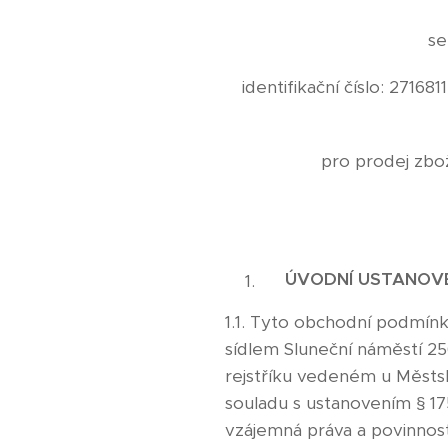
se
identifikační číslo: 271
pro prodej zbo
ÚVODNÍ USTANOV
1.1. Tyto obchodní podmínk
sídlem Sluneční náměstí 256
rejstříku vedeném u Městské
souladu s ustanovením § 175
vzájemná práva a povinnosti