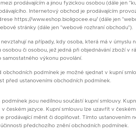
mezi prodávajícím a jinou fyzickou osobou (dále jen "ku
dávajícího. Internetový obchod je prodávajícím prov
rese https://www.eshop.bioligocee.eu/ (dále jen "webov
ebové stránky (dále jen "webové rozhraní obchodu").
nevztahují na případy, kdy osoba, která má v úmyslu n
u osobou či osobou, jež jedná při objednávání zboží v 
ho samostatného výkonu povolání.
od obchodních podmínek je možné sjednat v kupní smlo
st před ustanoveními obchodních podmínek.
h podmínek jsou nedílnou součástí kupní smlouvy. Kupn
 českém jazyce. Kupní smlouvu lze uzavřít v českém j
prodávající měnit či doplňovat. Tímto ustanovením n
u účinnosti předchozího znění obchodních podmínek.