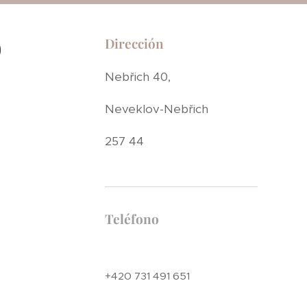
)
Dirección
Nebřich 40,
Neveklov-Nebřich
257 44
Teléfono
+420 731 491 651