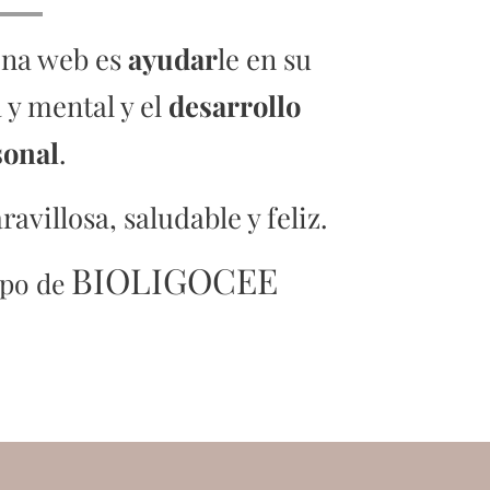
gina web es
ayudar
le en su
a y mental y el
desarrollo
sonal
.
villosa, saludable y feliz.
BIOLIGOCEE
ipo de