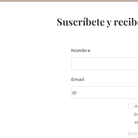
Suscríbete y reci
Nombre
Email
A
b
e
Este