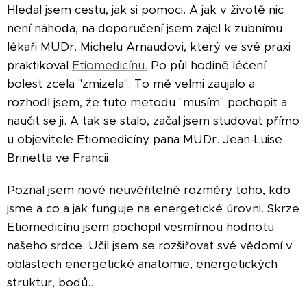
Hledal jsem cestu, jak si pomoci. A jak v životě nic
není náhoda, na doporučení jsem zajel k zubnímu
lékaři MUDr. Michelu Arnaudovi, který ve své praxi
praktikoval
Etiomedicínu.
Po půl hodině léčení
bolest zcela "zmizela". To mě velmi zaujalo a
rozhodl jsem, že tuto metodu "musím" pochopit a
naučit se ji. A tak se stalo, začal jsem studovat přímo
u objevitele Etiomedicíny pana MUDr. Jean-Luise
Brinetta ve Francii.
Poznal jsem nové neuvěřitelné rozměry toho, kdo
jsme a co a jak funguje na energetické úrovni. Skrze
Etiomedicínu jsem pochopil vesmírnou hodnotu
našeho srdce. Učil jsem se rozšiřovat své vědomí v
oblastech energetické anatomie, energetických
struktur, bodů…