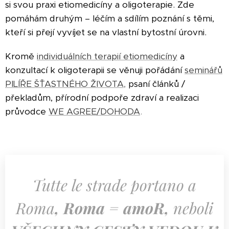
si svou praxi etiomedicíny a oligoterapie. Zde
pomáhám druhým – léčím a sdílím poznání s těmi,
kteří si přejí vyvíjet se na vlastní bytostní úrovni.
Kromě
individuálních terapií etiomedicíny
a
konzultací k oligoterapii se věnuji pořádání
seminářů
PILÍŘE ŠŤASTNÉHO ŽIVOTA
,
psaní článků /
překladům, přírodní podpoře zdraví a realizaci
průvodce
WE AGREE/DOHODA
.
Tutte le strade portano a
Roma
, Roma = amoR,
neboli