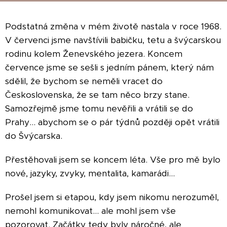
Podstatná změna v mém životě nastala v roce 1968.
V červenci jsme navštívili babičku, tetu a švýcarskou
rodinu kolem Ženevského jezera. Koncem
července jsme se sešli s jedním pánem, který nám
sdělil, že bychom se neměli vracet do
Československa, že se tam něco brzy stane.
Samozřejmě jsme tomu nevěřili a vrátili se do
Prahy… abychom se o pár týdnů později opět vrátili
do Švýcarska.
Přestěhovali jsem se koncem léta. Vše pro mě bylo
nové, jazyky, zvyky, mentalita, kamarádi…
Prošel jsem si etapou, kdy jsem nikomu nerozuměl,
nemohl komunikovat… ale mohl jsem vše
pozorovat. Začátky tedy byly náročné, ale