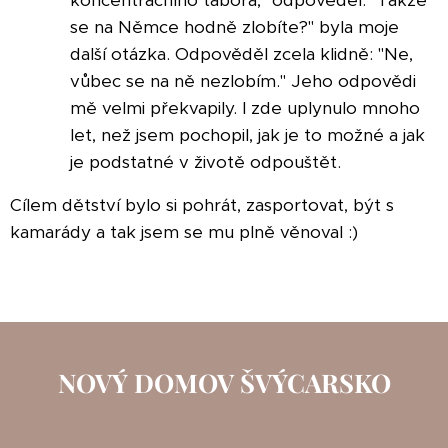
koncentračního tábora," odpověděl. "Takže
se na Němce hodně zlobíte?" byla moje
další otázka. Odpověděl zcela klidně: "Ne,
vůbec se na ně nezlobím." Jeho odpovědi
mě velmi překvapily. I zde uplynulo mnoho
let, než jsem pochopil, jak je to možné a jak
je podstatné v životě odpouštět.
Cílem dětství bylo si pohrát, zasportovat, být s
kamarády a tak jsem se mu plně věnoval :)
NOVÝ DOMOV ŠVÝCARSKO