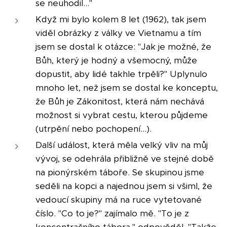
se neuhodil…"
Když mi bylo kolem 8 let (1962), tak jsem
viděl obrázky z války ve Vietnamu a tím
jsem se dostal k otázce: "Jak je možné, že
Bůh, který je hodný a všemocný, může
dopustit, aby lidé takhle trpěli?" Uplynulo
mnoho let, než jsem se dostal ke konceptu,
že Bůh je Zákonitost, která nám nechává
možnost si vybrat cestu, kterou půjdeme
(utrpění nebo pochopení…).
Další událost, která měla velký vliv na můj
vývoj, se odehrála přibližně ve stejné době
na pionýrském táboře. Se skupinou jsme
seděli na kopci a najednou jsem si všiml, že
vedoucí skupiny má na ruce vytetované
číslo. "Co to je?" zajímalo mě. "To je z