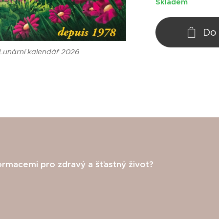
Skladem
Do 
Lunární kalendář 2026
formacemi pro zdravý a šťastný život?