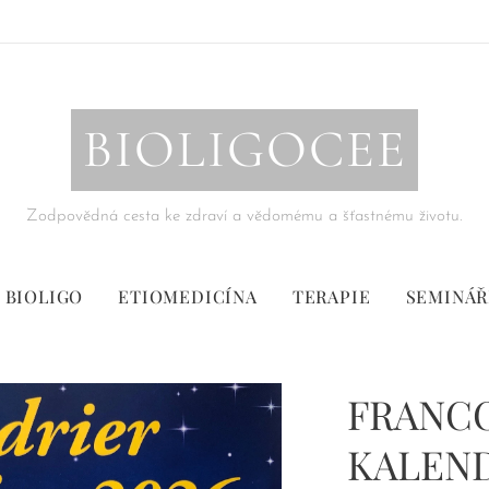
BIOLIGOCEE
Zodpovědná cesta ke zdraví a vědomému a šťastnému životu.
BIOLIGO
ETIOMEDICÍNA
TERAPIE
SEMINÁŘ
FRANC
KALEND