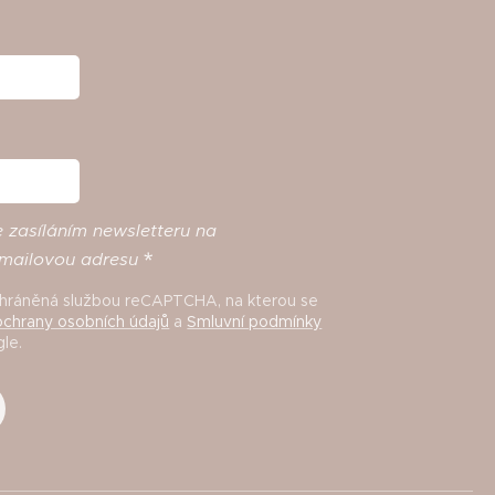
e
zasíláním
newsletteru
na
mailovou
adresu
 chráněná službou reCAPTCHA, na kterou se
chrany osobních údajů
a
Smluvní podmínky
le.