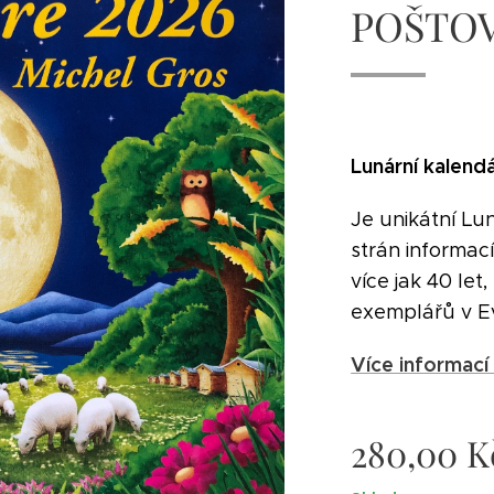
POŠTO
Lunární kalend
Je unikátní Lu
strán informací
více jak 40 let
exemplářů v E
Více informací
280,00
K