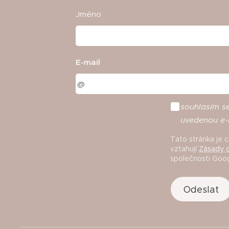
Jméno
E-mail
souhlasím
s
uvedenou
e
-
Tato stránka je
vztahují
Zásady o
společnosti Goog
Odeslat