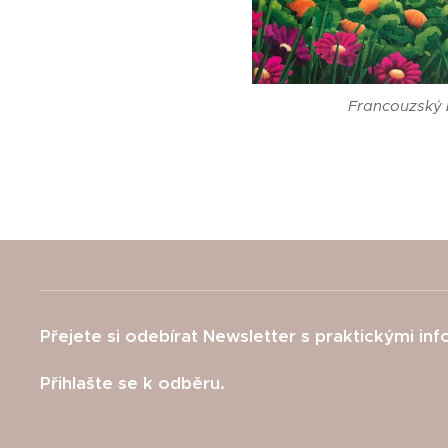
Francouzský 
Přejete si odebírat Newsletter s praktickými in
Přihlašte se k odběru.