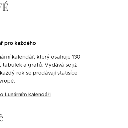
VÉ
ář pro každého
nární kalendář, který osahuje 130
, tabulek a grafů. Vydává se již
, každý rok se prodávají statisíce
vropě.
 o Lunárním kalendáři
č