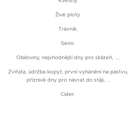
Květiny.
Živé ploty.
Trávník.
Seno.
Obiloviny, nejvhodnější dny pro sklizeň, ....
Zvířata, údržba kopyt, první vyhánění na pastvu,
příznivé dny pro návrat do stájí, ...
Cider.
Vinařství.
Kdy kácet dřevo dle jeho pozdějšího využití (trámy,
nářadí, ...).