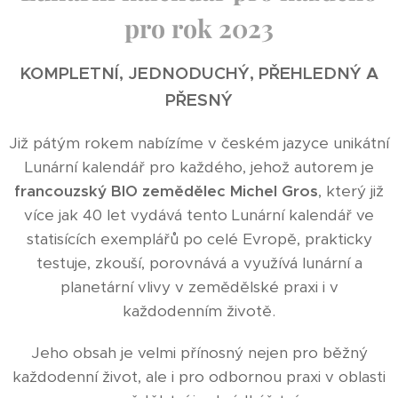
pro rok 2023
KOMPLETNÍ, JEDNODUCHÝ,
PŘEHLEDNÝ A
PŘESNÝ
Již pátým rokem nabízíme v českém jazyce unikátní
Lunární kalendář pro každého, jehož autorem je
francouzský BIO zemědělec Michel Gros
, který již
více jak 40 let vydává tento Lunární kalendář ve
statisících exemplářů po celé Evropě, prakticky
testuje, zkouší, porovnává a využívá lunární a
planetární vlivy v zemědělské praxi i v
každodenním životě.
Jeho obsah je velmi přínosný nejen pro běžný
každodenní život, ale i pro odbornou praxi v oblasti