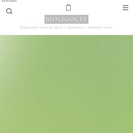
BIOLIGOCEE
Zodpovědná cesta ke zdraví a vědomému a šťastnému životu.