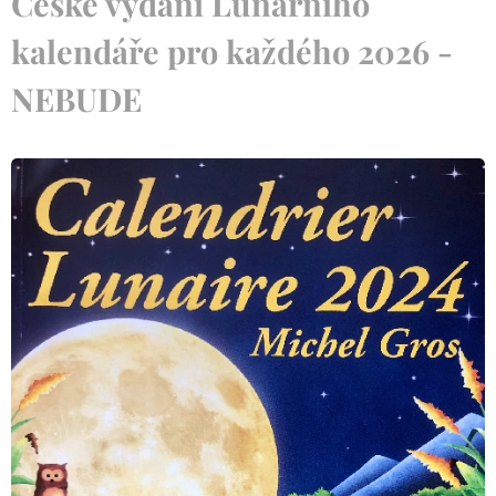
České vydání
Lunárního
kalendáře pro každého 2026 -
NEBUDE