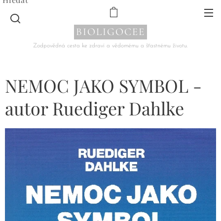
BIOLIGOCEE
Zodpovědná cesta ke zdraví a vědomému a šťastnému životu.
NEMOC JAKO SYMBOL -
autor Ruediger Dahlke