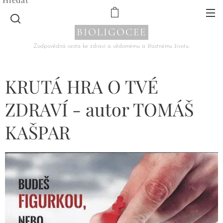
BIOLIGOCEE
Zodpovědná cesta ke zdraví a vědomému a šťastnému životu.
KRUTÁ HRA O TVÉ
ZDRAVÍ - autor TOMÁŠ
KAŠPAR