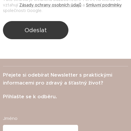
vztahují
Zásady ochrany osobních údajů
a
Smluvní podmínky
společnosti Google.
Odeslat
Přejete si odebírat Newsletter s praktickými
informacemi pro zdravý a šťastný život?
Přihlašte se k odběru.
Jméno