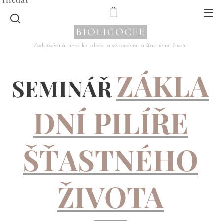
BIOLIGOCEE
Zodpovědná cesta ke zdraví a vědomému a šťastnému životu.
ZÁKLA
SEMINÁŘ
DNÍ PILÍŘE
ŠŤASTNÉHO
ŽIVOTA