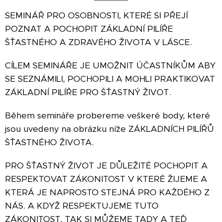
SEMINÁŘ PRO OSOBNOSTI, KTERÉ SI PŘEJÍ
POZNAT A POCHOPIT ZÁKLADNÍ PILÍŘE
ŠŤASTNÉHO A ZDRAVÉHO ŽIVOTA V LÁSCE.
CÍLEM SEMINÁŘE JE UMOŽNIT ÚČASTNÍKŮM ABY
SE SEZNÁMILI, POCHOPILI A MOHLI PRAKTIKOVAT
ZÁKLADNÍ PILÍŘE PRO ŠŤASTNÝ ŽIVOT.
Během semináře probereme veškeré body, které
jsou uvedeny na obrázku níže ZÁKLADNÍCH PILÍŘŮ
ŠŤASTNÉHO ŽIVOTA.
PRO ŠŤASTNÝ ŽIVOT JE DŮLEŽITÉ POCHOPIT A
RESPEKTOVAT ZÁKONITOST V KTERÉ ŽIJEME A
KTERÁ JE NAPROSTO STEJNÁ PRO KAŽDÉHO Z
NÁS. A KDYŽ RESPEKTUJEME TUTO
ZÁKONITOST, TAK SI MŮŽEME TADY A TEĎ