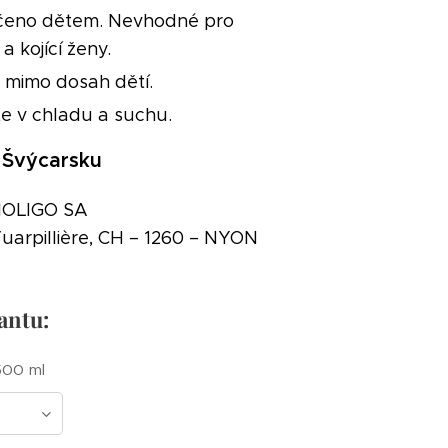
čeno dětem. Nevhodné pro
a kojící ženy.
 mimo dosah dětí.
te v chladu a suchu.
 Švýcarsku
BIOLIGO SA
uarpillière, CH – 1260 – NYON
iantu:
500 ml