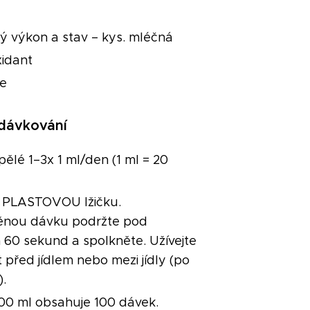
ký výkon a stav – kys. mléčná
xidant
ce
dávkování
ělé 1–3x 1 ml/den (1 ml = 20
e PLASTOVOU lžičku.
ěnou dávku podržte pod
 60 sekund a spolkněte. Užívejte
 před jídlem nebo mezi jídly (po
).
100 ml obsahuje 100 dávek.