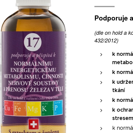
Podporuje a
(dle on hold a k
432/2012)
k normá
metabo
k normá
k udrže
tkání
k normá
k ochra
strese
k normá