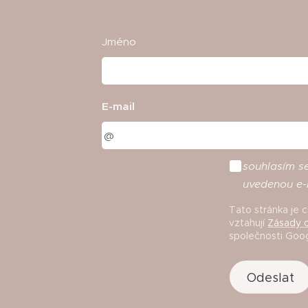
Jméno
E-mail
souhlasím
s
uvedenou
e
-
Tato stránka je
vztahují
Zásady o
společnosti Goog
Odeslat