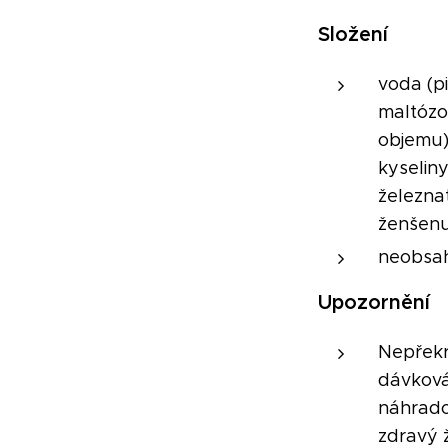
Složení
voda (p
maltózo
objemu),
kyseliny
železnat
ženšenu
neobsah
Upozornění
Nepřekr
dávková
náhrado
zdravý ž