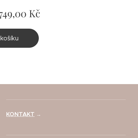
749,00
Kč
košíku
KONTAKT
→