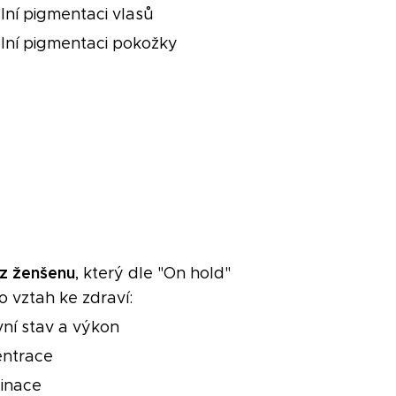
lní pigmentaci vlasů
lní pigmentaci pokožky
 z ženšenu
, který dle "On hold"
o vztah ke zdraví:
ní stav a výkon
entrace
inace