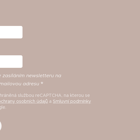
e
zasíláním
newsletteru
na
mailovou
adresu
 chráněná službou reCAPTCHA, na kterou se
chrany osobních údajů
a
Smluvní podmínky
le.