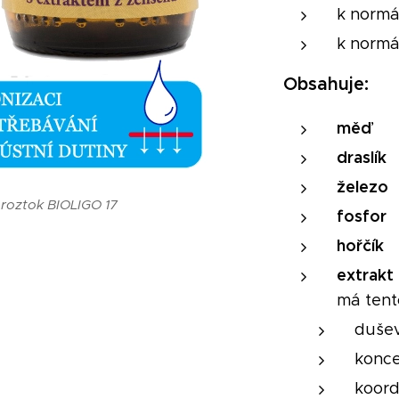
k normá
k normá
Obsahuje:
měď
draslík
železo
 roztok BIOLIGO 17
fosfor
hořčík
extrakt
má tent
dušev
konc
koord