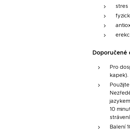
stres
fyzic
antio
erek
Doporučené 
Pro dosp
kapek).
Použijt
Nezřed
jazykem
10 minut
strávení
Balení 