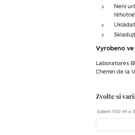
Není ur
těhotné 
Ukládat
Skladuj
Vyrobeno ve
Laboratoires 
Chemin de la V
Zvolte si var
balení 100 ml a 