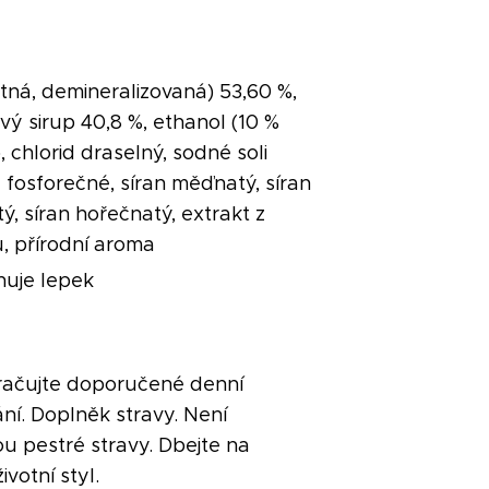
itná, demineralizovaná) 53,60 %,
vý sirup 40,8 %, ethanol (10 %
 chlorid draselný, sodné soli
 fosforečné, síran měďnatý, síran
ý, síran hořečnatý, extrakt z
, přírodní aroma
uje lepek
ačujte doporučené denní
ní. Doplněk stravy. Není
u pestré stravy. Dbejte na
ivotní styl.