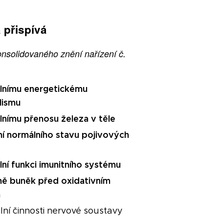
 přispívá
onsolidovaného znění nařízení č.
lnímu energetickému
lismu
lnímu přenosu železa v těle
ní normálního stavu pojivových
lní funkci imunitního systému
ně buněk před oxidativním
m
lní činnosti nervové soustavy