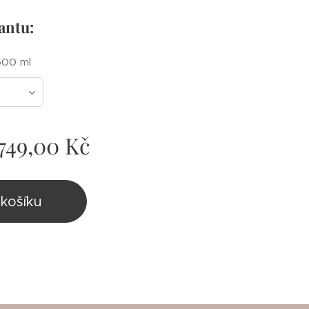
iantu:
500 ml
749,00
Kč
košíku