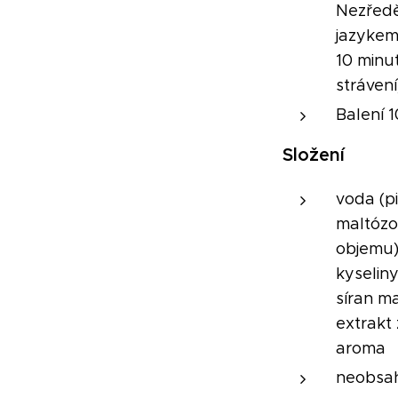
Nezřed
jazykem
10 minut
strávení
Balení 
Složení
voda (pi
maltózov
objemu),
kyseliny
síran ma
extrakt 
aroma
neobsah