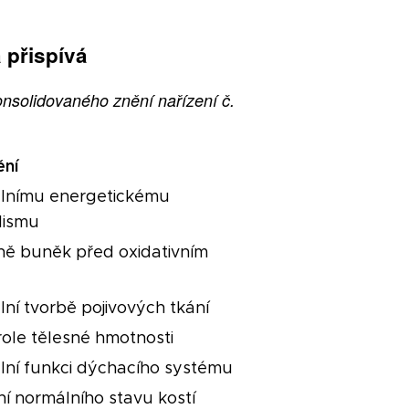
 přispívá
onsolidovaného znění nařízení č.
ění
lnímu energetickému
lismu
ně buněk před oxidativním
m
lní tvorbě pojivových tkání
role tělesné hmotnosti
lní funkci dýchacího systému
ní normálního stavu kostí