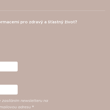
formacemi pro zdravý a šťastný život?
e
zasíláním
newsletteru
na
mailovou
adresu