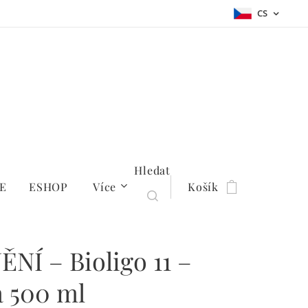
CS
Hledat
E
ESHOP
Více
Košík
NÍ – Bioligo 11 –
a 500 ml