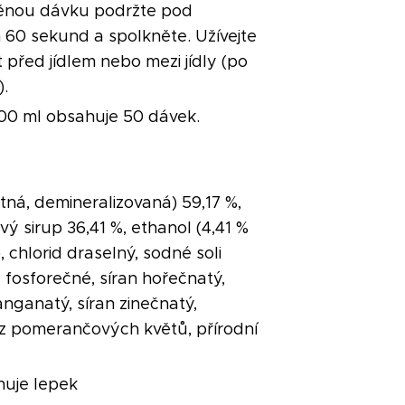
ěnou dávku podržte pod
 60 sekund a spolkněte. Užívejte
 před jídlem nebo mezi jídly (po
).
100 ml obsahuje 50 dávek.
tná, demineralizovaná) 59,17 %,
ý sirup 36,41 %, ethanol (4,41 %
 chlorid draselný, sodné soli
 fosforečné, síran hořečnatý,
nganatý, síran zinečnatý,
z pomerančových květů, přírodní
uje lepek