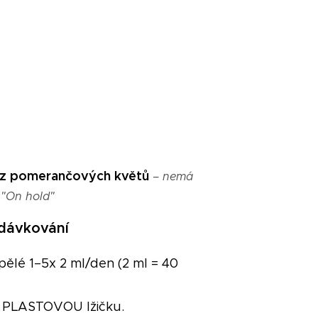
 z pomerančových květů
– nemá
 "On hold"
dávkování
pělé 1–5x 2 ml/den (2 ml = 40
e PLASTOVOU lžičku.