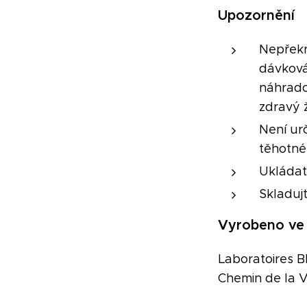
Upozornění
Nepřekr
dávková
náhrado
zdravý ž
Není ur
těhotné 
Ukládat
Skladuj
Vyrobeno ve
Laboratoires 
Chemin de la V