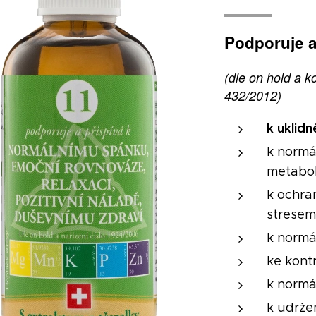
Podporuje a
(dle on hold a k
432/2012)
k uklidn
k normá
metabo
k ochra
strese
k normá
ke kont
k normá
k udrže