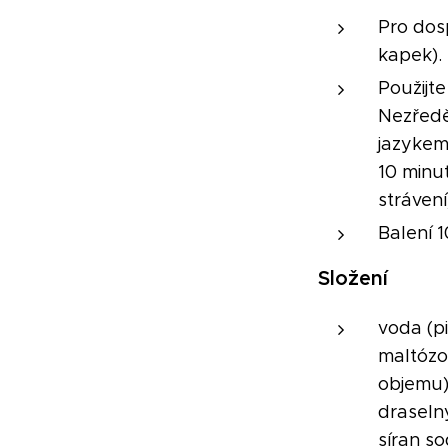
Pro dosp
kapek).
Použijt
Nezřed
jazykem
10 minut
strávení
Balení 
Složení
voda (p
maltózo
objemu),
draselný
síran so