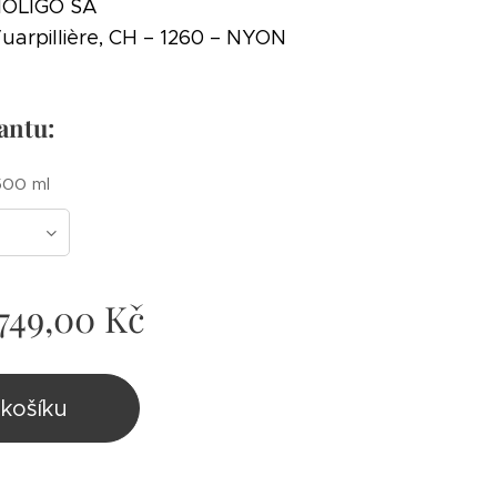
BIOLIGO SA
uarpillière, CH – 1260 – NYON
iantu:
500 ml
749,00
Kč
košíku