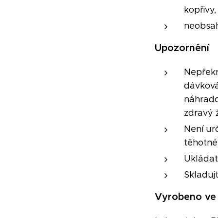
kopřivy
neobsah
Upozornění
Nepřekr
dávková
náhrado
zdravý ž
Není ur
těhotné 
Ukládat
Skladuj
Vyrobeno ve