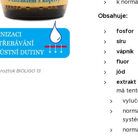
k normál
Obsahuje:
fosfor
síru
vápník
fluor
 roztok BIOLIGO 13
jód
extrakt
má tent
vyluc
normá
syst
normá