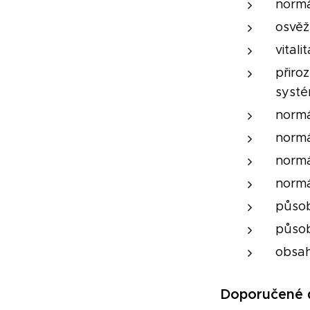
normál
osvěž
vitali
přir
syst
normá
normá
normá
normá
půso
půso
obsah
Doporučené 