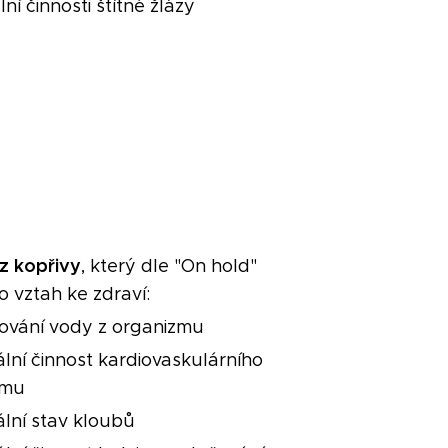
ní činnosti štítné žlázy
 z kopřivy
, který dle "On hold"
o vztah ke zdraví:
̌ování vody z organizmu
lní činnost kardiovaskulárního
ému
lní stav kloubů