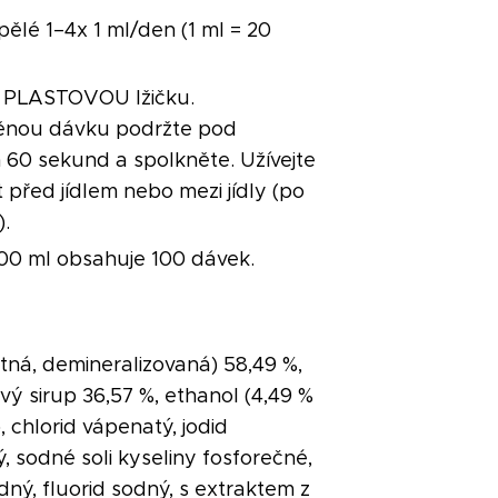
ělé 1–4x 1 ml/den (1 ml = 20
e PLASTOVOU lžičku.
ěnou dávku podržte pod
 60 sekund a spolkněte. Užívejte
 před jídlem nebo mezi jídly (po
).
100 ml obsahuje 100 dávek.
itná, demineralizovaná) 58,49 %,
vý sirup 36,57 %, ethanol (4,49 %
 chlorid vápenatý, jodid
, sodné soli kyseliny fosforečné,
dný, fluorid sodný, s extraktem z