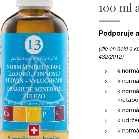
100 ml 
Podporuje a
(dle on hold a k
432/2012)
k normá
k normá
k normá
metabo
k normá
k udrže
k normá