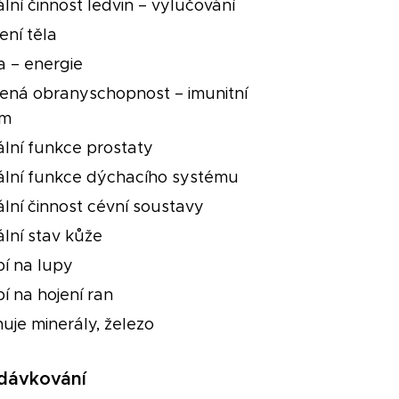
ní činnost ledvin – vylučování
ení těla
ta – energie
ozená obranyschopnost – imunitní
ém
lní funkce prostaty
lní funkce dýchacího systému
lní činnost cévní soustavy
lní stav kůže
bí na lupy
bí na hojení ran
uje minerály, železo
dávkování