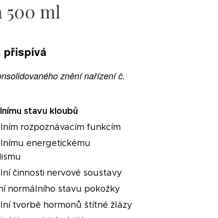
a 500 ml
 přispívá
onsolidovaného znění nařízení č.
lnímu stavu kloubů
lním rozpoznávacím funkcím
lnímu energetickému
lismu
lní činnosti nervové soustavy
ní normálního stavu pokožky
lní tvorbě hormonů štítné žlázy