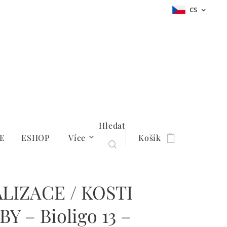
CS
Hledat
E
ESHOP
Více
Košík
LIZACE / KOSTI
Y – Bioligo 13 –