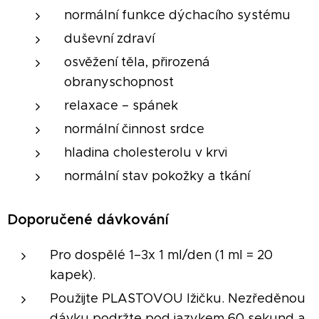
normální funkce dýchacího systému
duševní zdraví
osvěžení těla, přirozená
obranyschopnost
relaxace – spánek
normální činnost srdce
hladina cholesterolu v krvi
normální stav pokožky a tkání
Doporučené dávkování
Pro dospělé 1–3x 1 ml/den (1 ml = 20
kapek).
Použijte PLASTOVOU lžičku. Nezředěnou
dávku podržte pod jazykem 60 sekund a