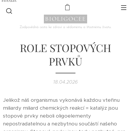
BIOLIGOCEE
Zodpovědná cesta ke zdraví a vědomému a šťastnému životu.
ROLE STOPOVÝCH
PRVKŮ
18.04.2026
Jelikož náš organismus vykonává každou vteřinu
miliardy miliard chemických reakcí = katalýz jsou
stopové prvky neboli oligoelementy
nepostradatelnou a nezbytnou součástí našeho