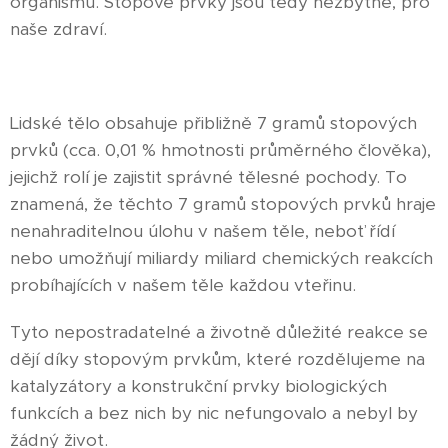
organismu. Stopové prvky jsou tedy nezbytné, pro
naše zdraví.
Lidské tělo obsahuje přibližně 7 gramů stopových
prvků (cca. 0,01 % hmotnosti průměrného člověka),
jejichž rolí je zajistit správné tělesné pochody. To
znamená, že těchto 7 gramů stopových prvků hraje
nenahraditelnou úlohu v našem těle, neboť řídí
nebo umožňují miliardy miliard chemických reakcích
probíhajících v našem těle každou vteřinu.
Tyto nepostradatelné a životně důležité reakce se
dějí díky stopovým prvkům, které rozdělujeme na
katalyzátory a konstrukční prvky biologických
funkcích a bez nich by nic nefungovalo a nebyl by
žádný život.